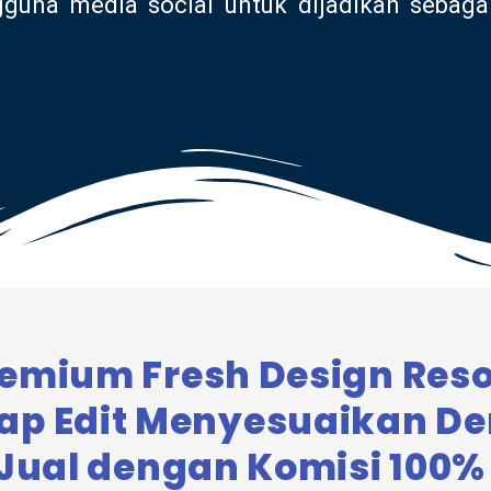
gguna media social untuk dijadikan sebagai
emium Fresh Design Resol
iap Edit Menyesuaikan D
 Jual dengan Komisi 100%