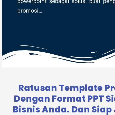
powerpoint sebagai solusi buat pen
promosi….
Ratusan Template Pr
Dengan Format PPT S
Bisnis Anda. Dan Siap