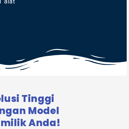
 alat
usi Tinggi
engan Model
 milik Anda!