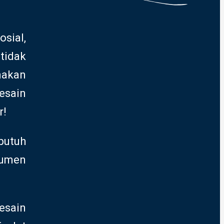
sial,
tidak
nakan
esain
r!
butuh
sumen
esain