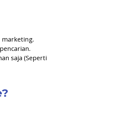
 marketing.
pencarian.
an saja (Seperti
e?