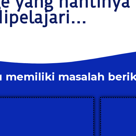
ge yang nantinya
ipelajari...
memiliki masalah berik