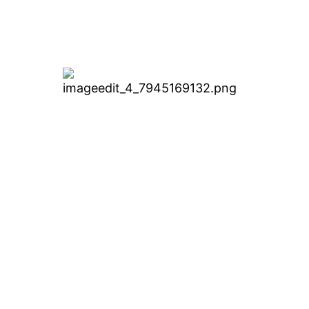
ing Page Class
 Halaman Web Penjualan de
Pusing Coding (Cukup Drag 
ung Oleh PT Dewa Bisnis Digital