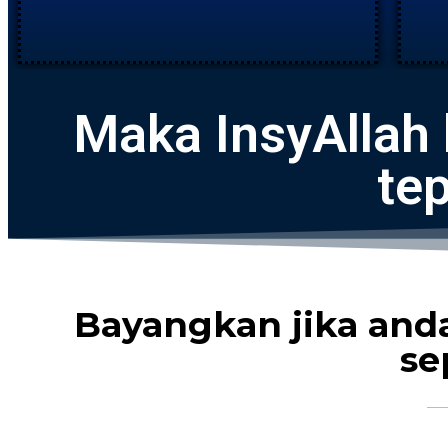
Maka InsyAllah 
te
Bayangkan jika and
se