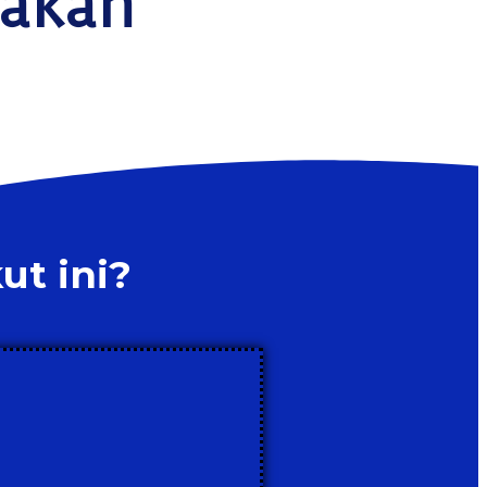
 akan
ut ini?