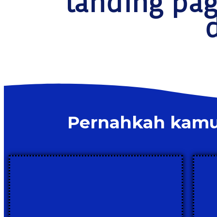
landing pa
d
Pernahkah kamu 