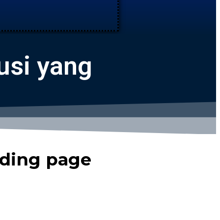
usi yang
nding page