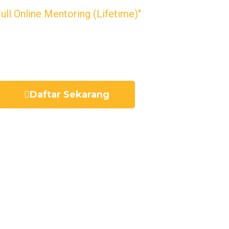
Full Online Mentoring (Lifetime)"
ted Hosting 3 Bulan Dari DewaBiz
Daftar Sekarang